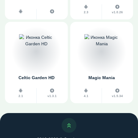
2.3
v1.0.26
Celtic Garden HD
Magic Mania
2.1
v1.3.1
4.1
v1.5.34
Наверх