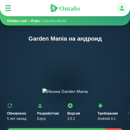
Ontabs
Ontabs
Авт
Ontabs.com
»
Игры
» Garden Mania
Garden Mania на андроид
Обновлено
Разработчик
Версия
Требования
Ж
5 лет назад
Ezjoy
3.5.1
Android 4.1
И