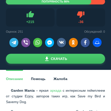
ПОПУРЯНОСТЬ 86%
Не нравится
+
215
-
36
Нравится
Оценок:
251
Обсуждений: 0
СКАЧАТЬ
Описание
Помощь
Жалоба
Garden Mania
– яркая
аркада
с интересным геймплеем
от студии Ezjoy, авторов таких игр, как Save my Bird и
Savemy Dog.