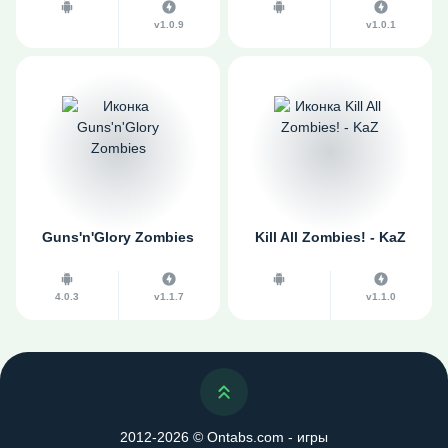
v1.0.9
v1.0.1
Guns'n'Glory Zombies
Kill All Zombies! - KaZ
4.0.3
v1.1.7
v1.1.0
Наверх
2012-2026 © Ontabs.com - игры