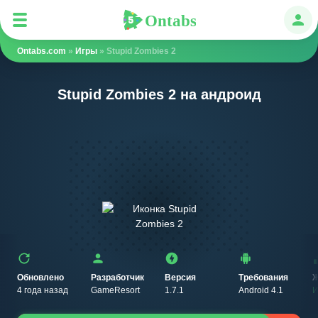
Ontabs
Ontabs
Авт
Ontabs.com
»
Игры
» Stupid Zombies 2
Stupid Zombies 2 на андроид
Обновлено
Разработчик
Версия
Требования
Ж
4 года назад
GameResort
1.7.1
Android 4.1
И