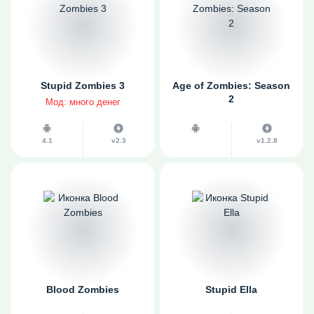
Stupid Zombies 3
Age of Zombies: Season
2
Мод: много денег
4.1
v2.3
v1.2.8
Blood Zombies
Stupid Ella