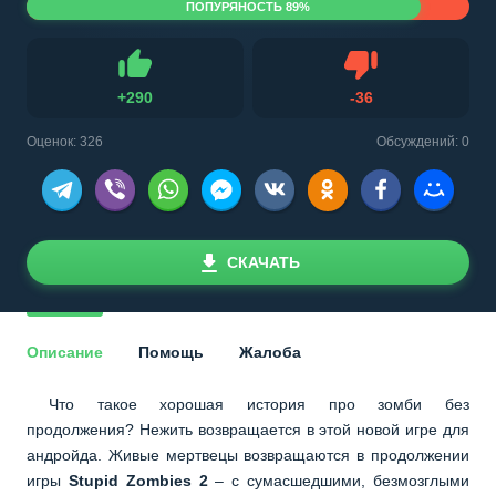
ПОПУРЯНОСТЬ 89%
Не нравится
+
290
-
36
Нравится
Оценок:
326
Обсуждений: 0
СКАЧАТЬ
Описание
Помощь
Жалоба
Что такое хорошая история про зомби без
продолжения? Нежить возвращается в этой новой игре для
андройда. Живые мертвецы возвращаются в продолжении
игры
Stupid Zombies 2
– с сумасшедшими, безмозглыми