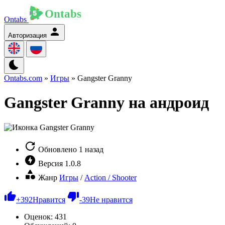
Ontabs
Авторизация
Ontabs.com
»
Игры
» Gangster Granny
Gangster Granny на андроид
Обновлено
1 назад
Версия
1.0.8
Жанр
Игры
/
Action / Shooter
+
392
Нравится
-
39
Не нравится
Оценок:
431