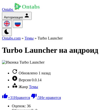
Ontabs
Авторизация
Ontabs.com
»
Темы
» Turbo Launcher
Turbo Launcher на андроид
Обновлено
1 назад
Версия
0.0.14
Жанр
Темы
+
31
Нравится
-
5
Не нравится
Оценок:
36