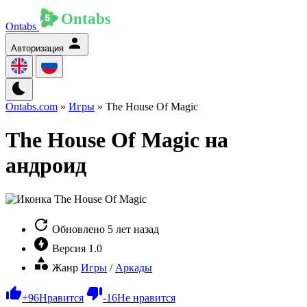
Ontabs
Авторизация
Ontabs.com
»
Игры
» The House Of Magic
The House Of Magic на
андроид
Обновлено
5 лет назад
Версия
1.0
Жанр
Игры
/
Аркады
+
96
Нравится
-
16
Не нравится