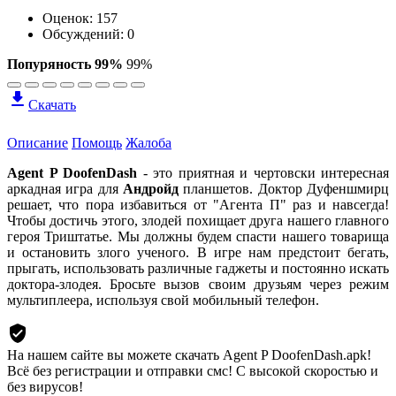
Оценок:
157
Обсуждений: 0
Попуряность 99%
99%
Скачать
Описание
Помощь
Жалоба
Agent P DoofenDash
- это приятная и чертовски интересная
аркадная игра для
Андройд
планшетов. Доктор Дуфеншмирц
решает, что пора избавиться от "Агента П" раз и навсегда!
Чтобы достичь этого, злодей похищает друга нашего главного
героя Триштатье. Мы должны будем спасти нашего товарища
и остановить злого ученого. В игре нам предстоит бегать,
прыгать, использовать различные гаджеты и постоянно искать
доктора-злодея. Бросьте вызов своим друзьям через режим
мультиплеера, используя свой мобильный телефон.
На нашем сайте вы можете скачать Agent P DoofenDash.apk!
Всё без регистрации и отправки смс! С высокой скоростью и
без вирусов!