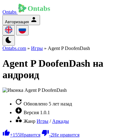
Ontabs
Авторизация
Ontabs.com
»
Игры
» Agent P DoofenDash
Agent P DoofenDash на
андроид
Обновлено
5 лет назад
Версия
1.0.1
Жанр
Игры
/
Аркады
+
155
Нравится
-
2
Не нравится