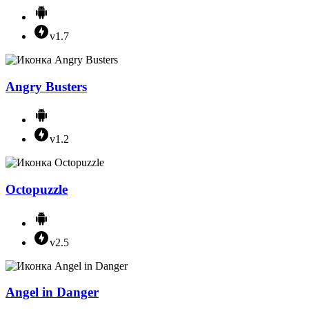
v1.7
Angry Busters
v1.2
Octopuzzle
v2.5
Angel in Danger