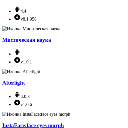
4.4
v8.1.958
Мистическая наука
v1.0.1
Afterlight
4.0.3
v1.0.6
InstaFace:face eyes morph