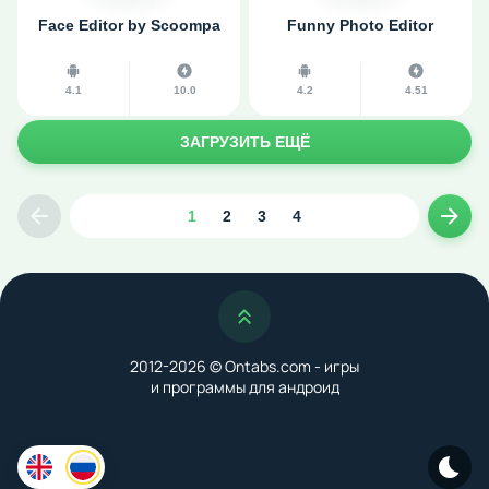
Face Editor by Scoompa
Funny Photo Editor
4.1
10.0
4.2
4.51
ЗАГРУЗИТЬ ЕЩЁ
1
2
3
4
Предыдущая страница
След
Наверх
2012-2026 © Ontabs.com - игры
и программы для андроид