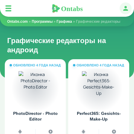
Ontabs
Ontabs
Авт
Ontabs.com
»
Программы
»
Графика
» Графические редакторы
Графические редакторы на
андроид
ОБНОВЛЕНО 4 ГОДА НАЗАД
ОБНОВЛЕНО 4 ГОДА НАЗАД
PhotoDirector - Photo
Perfect365: Gesichts-
Editor
Make-Up