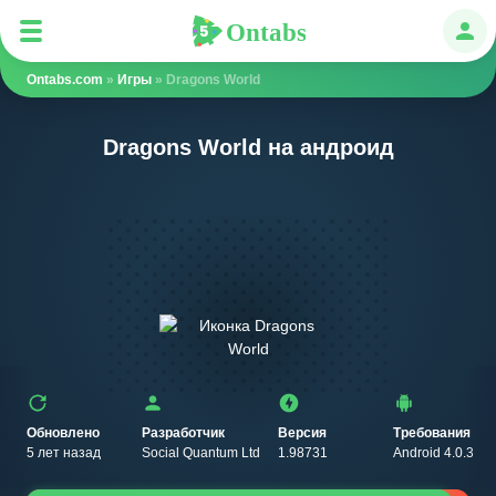
Ontabs
Ontabs
Авт
Ontabs.com
»
Игры
» Dragons World
Dragons World на андроид
Обновлено
Разработчик
Версия
Требования
5 лет назад
Social Quantum Ltd
1.98731
Android 4.0.3