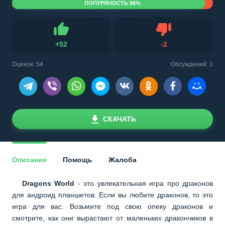
ПОПУРЯНОСТЬ 96%
Не нравится
+
52
-
2
Нравится
Оценок:
54
Обсуждений: 1
СКАЧАТЬ
Описание
Помощь
Жалоба
Dragons World
- это увлекательная игра про драконов
для андроид планшетов. Если вы любите драконов, то это
игра для вас. Возьмите под свою опеку драконов и
смотрите, как они вырастают от маленьких дракончиков в