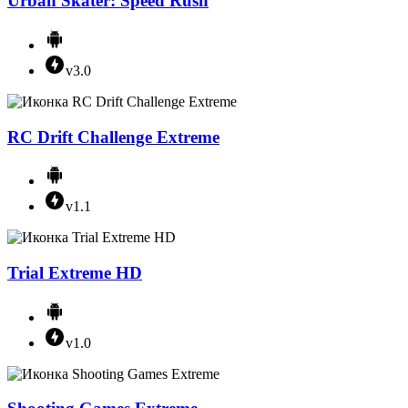
Urban Skater: Speed Rush
v3.0
RC Drift Challenge Extreme
v1.1
Trial Extreme HD
v1.0