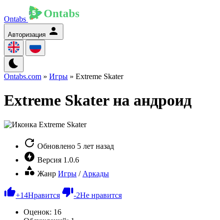
Ontabs
Авторизация
Ontabs.com
»
Игры
» Extreme Skater
Extreme Skater на андроид
Обновлено
5 лет назад
Версия
1.0.6
Жанр
Игры
/
Аркады
+
14
Нравится
-
2
Не нравится
Оценок:
16