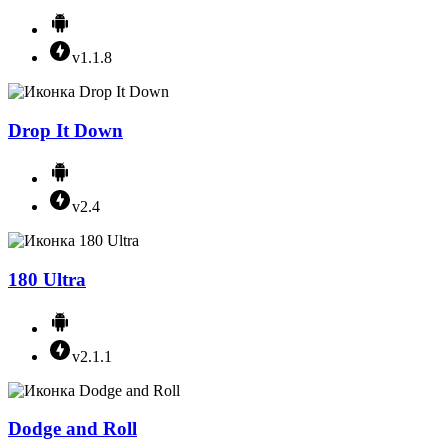
v1.1.8
Drop It Down
v2.4
180 Ultra
v2.1.1
Dodge and Roll