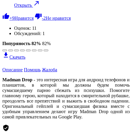
Открыть
+
9
Нравится
-
2
Не нравится
Оценок:
11
Обсуждений: 1
Попуряность 82%
82%
Скачать
Описание
Помощь
Жалоба
Madman Drop
- это интересная игра для андроид телефонов и
планшетов, в которой мы должны будем помочь
сумасшедшему парню сбежать из психушки. Помогите
главному герою, который находится в смирительной рубашке,
преодолеть все препятствий и выжить в свободном падении.
Оригинальный гейплей и сумасшедшая физика вместе с
удобным управлением делают игру Madman Drop одной из
самой привлекательных на Google Play.