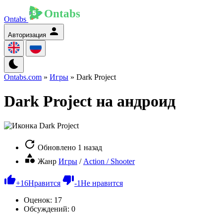
Ontabs
Авторизация
Ontabs.com
»
Игры
» Dark Project
Dark Project на андроид
Обновлено
1 назад
Жанр
Игры
/
Action / Shooter
+
16
Нравится
-
1
Не нравится
Оценок:
17
Обсуждений: 0