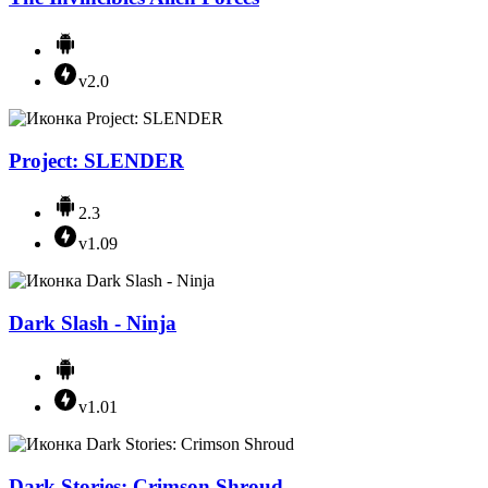
v2.0
Project: SLENDER
2.3
v1.09
Dark Slash - Ninja
v1.01
Dark Stories: Crimson Shroud