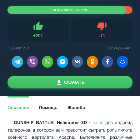
ПОПУРЯНОСТЬ 95%
Не нравится
+
201
-
11
Нравится
Оценок:
212
Обсуждений: 1
СКАЧАТЬ
Описание
Помощь
Жалоба
-
экшн
для андроид
GUNSHIP BATTLE: Helicopter 3D
телефонов, в котором вам предстоит сыграть роль пилота
военного вертолёта Apache. Выполняйте различные