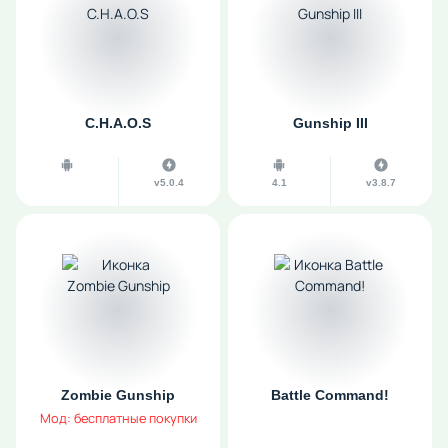
C.H.A.O.S
Gunship III
v5.0.4
4.1
v3.8.7
Zombie Gunship
Battle Command!
Мод: бесплатные покупки