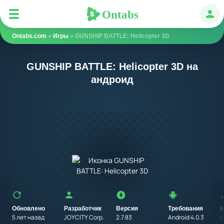
Ontabs
Ontabs
Авт
Ontabs.com
»
Игры
» GUNSHIP BATTLE: Helicopter 3D
GUNSHIP BATTLE: Helicopter 3D на
андроид
Обновлено
Разработчик
Версия
Требования
Ж
5 лет назад
JOYCITY Corp.
2.7.83
Android 4.0.3
И