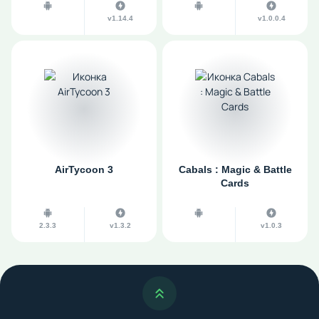
v1.14.4
v1.0.0.4
AirTycoon 3
Cabals : Magic & Battle
Cards
2.3.3
v1.3.2
v1.0.3
Наверх