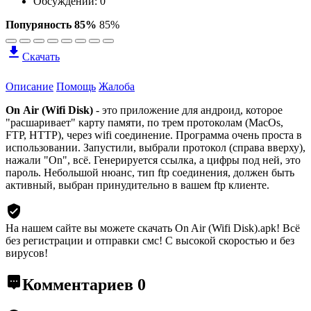
Обсуждений: 0
Попуряность 85%
85%
Скачать
Описание
Помощь
Жалоба
On Air (Wifi Disk)
- это приложение для андроид, которое
"расшаривает" карту памяти, по трем протоколам (MacOs,
FTP, HTTP), через wifi соединение. Программа очень проста в
использовании. Запустили, выбрали протокол (справа вверху),
нажали "On", всё. Генерируется ссылка, а цифры под ней, это
пароль. Небольшой нюанс, тип ftp соединения, должен быть
активный, выбран принудительно в вашем ftp клиенте.
На нашем сайте вы можете скачать On Air (Wifi Disk).apk!
Всё
без регистрации и отправки смс! С высокой скоростью и без
вирусов!
Комментариев
0