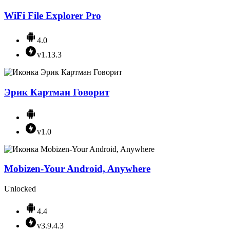
WiFi File Explorer Pro
4.0
v1.13.3
Эрик Картман Говорит
v1.0
Mobizen-Your Android, Anywhere
Unlocked
4.4
v3.9.4.3