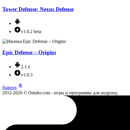
Tower Defense: Nexus Defense
v1.0.2 beta
Epic Defense – Origins
2.1.x
v1.0.3
Наверх
2012-2026 © Ontabs.com - игры и программы для андроид