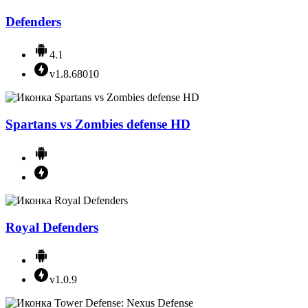
Defenders
4.1
v1.8.68010
Spartans vs Zombies defense HD
Royal Defenders
v1.0.9