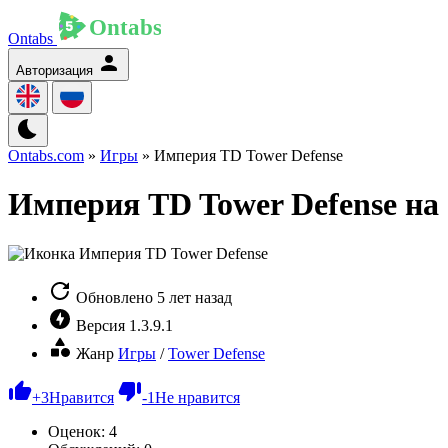
Ontabs
Авторизация
Ontabs.com
»
Игры
» Империя TD Tower Defense
Империя TD Tower Defense на
Обновлено
5 лет назад
Версия
1.3.9.1
Жанр
Игры
/
Tower Defense
+
3
Нравится
-
1
Не нравится
Оценок:
4