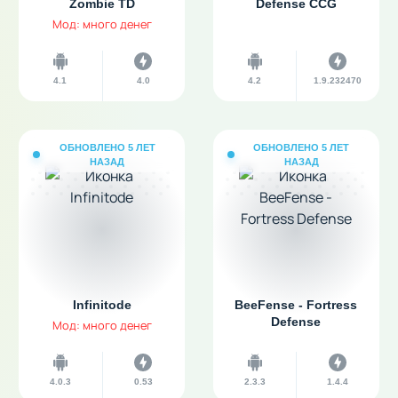
Zombie TD
Defense CCG
Мод: много денег
4.1
4.0
4.2
1.9.232470
ОБНОВЛЕНО 5 ЛЕТ
ОБНОВЛЕНО 5 ЛЕТ
НАЗАД
НАЗАД
Infinitode
BeeFense - Fortress
Defense
Мод: много денег
4.0.3
0.53
2.3.3
1.4.4