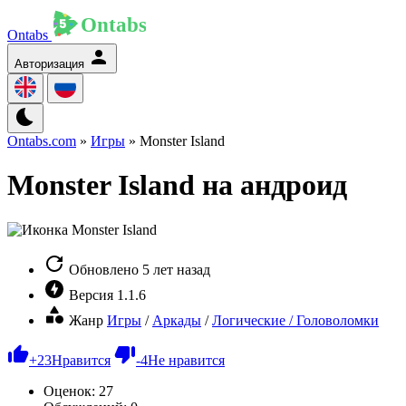
Ontabs
Авторизация
Ontabs.com
»
Игры
» Monster Island
Monster Island на андроид
Обновлено
5 лет назад
Версия
1.1.6
Жанр
Игры
/
Аркады
/
Логические / Головоломки
+
23
Нравится
-
4
Не нравится
Оценок:
27