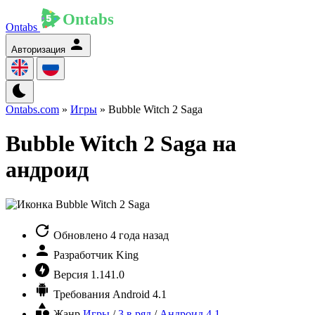
Ontabs
Авторизация
Ontabs.com
»
Игры
» Bubble Witch 2 Saga
Bubble Witch 2 Saga на
андроид
Обновлено
4 года назад
Разработчик
King
Версия
1.141.0
Требования
Android 4.1
Жанр
Игры
/
3 в ряд
/
Андроид 4.1