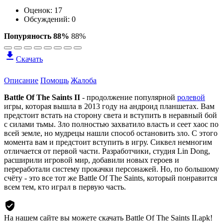
Оценок:
17
Обсуждений: 0
Попуряность 88%
88%
Скачать
Описание
Помощь
Жалоба
Battle Of The Saints II
- продолжение популярной
ролевой
игры, которая вышла в 2013 году на андроид планшетах. Вам
предстоит встать на сторону света и вступить в неравный бой
с силами тьмы. Зло полностью захватило власть и сеет хаос по
всей земле, но мудрецы нашли способ остановить зло. С этого
момента вам и предстоит вступить в игру. Сиквел немногим
отличается от первой части. Разработчики, студия Lin Dong,
расширили игровой мир, добавили новых героев и
переработали систему прокачки персонажей. Но, по большому
счёту - это все тот же Battle Of The Saints, который понравится
всем тем, кто играл в первую часть.
На нашем сайте вы можете скачать Battle Of The Saints II.apk!