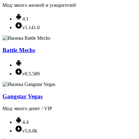
Мод: много жизней и ускорителей
4.1
v1.141.0
Battle Mechs
v0.5.589
Gangstar Vegas
Мод: много денег / VIP
4.4
v5.6.0k