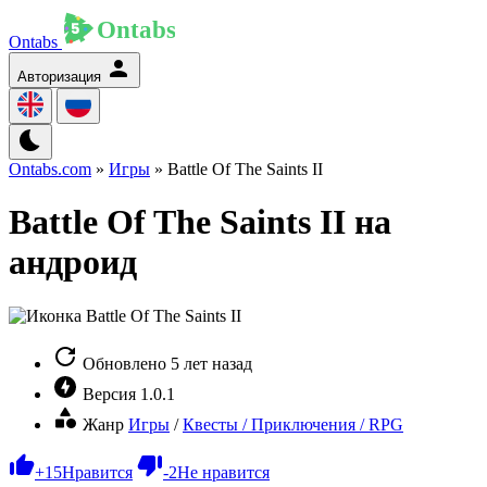
Ontabs
Авторизация
Ontabs.com
»
Игры
» Battle Of The Saints II
Battle Of The Saints II на
андроид
Обновлено
5 лет назад
Версия
1.0.1
Жанр
Игры
/
Квесты / Приключения / RPG
+
15
Нравится
-
2
Не нравится