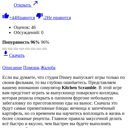
Открыть
+
44
Нравится
-
2
Не нравится
Оценок:
46
Обсуждений: 0
Попуряность 96%
96%
Скачать
Описание
Помощь
Жалоба
Если вы думаете, что студия Disney выпускает игры только по
своим фильмам, то вы глубоко ошибаетесь. Представляем
вашему вниманию симулятор
Kitchen Scramble
. В этой игре
вам предстоит играть за выпускницу поварского колледжа,
которая решила открыть в папином фургоне небольшую
забегаловку по приготовлению еды на вынос. Сначала это
будут самые примитивные блюда: яичница и запечённый
картофель, но со временем вы научитесь воплощать в жизнь и
более сложные рецепты. Главное правила закусочной делать
всё быстро и вкусно, чем быстрее вы будете выполнять