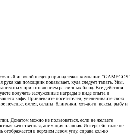
 красочный игровой шедевр принадлежит компании "GAMEGOS"
я рука как помощник показывает, куда следует тапать. Увы,
о заниматься приготовлением различных блюд. Все действия
удете получать заслуженные награды в виде опыта и
вашего кафе. Привлекайте посетителей, увеличивайте свою
е печенье, омлет, салаты, блинчики, хот-доги, кексы, рыбу и
упки. Донатом можно не пользоваться, если не желаете
расивая качественная, анимация плавная. Интерфейс тоже не
ь отображается в верхнем левом углу, справа кол-во