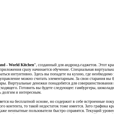
and - World Kitchen
", созданный для андроид-гаджетов. Этот
 приложения сразу начинается обучение. Специальная виртуальна
ваться интуитивно. Здесь вы попадете на кухню, где необходим
управление можно считать элементарным. За свои старания вы б
ары. Виртуальные денежки понадобятся для совершенствования 
ходящего. Готовить вы будете следующее: гамбургеры, шоколадно
ь долгим и интересным.
яется на бесплатной основе, но содержит в себе встроенные пок
го контента, то такой недостаток тоже имеется. Зато графика к
 Даже неопытные пользователи быстро справятся. Текущий уровен