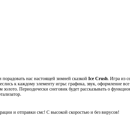
и порадовать нас настоящей зимней сказкой
Ice Crush
. Игра из 
слись к каждому элементу игры: графика, звук, оформление все
 золото. Периодически снеговик будет рассказывать о функцион
тализатор.
трации и отправки смс! С высокой скоростью и без вирусов!