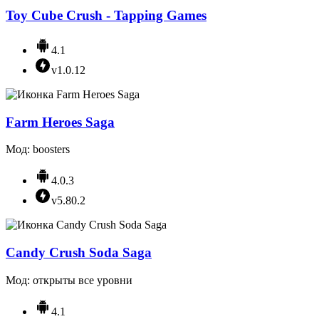
Toy Cube Crush - Tapping Games
4.1
v1.0.12
Farm Heroes Saga
Мод: boosters
4.0.3
v5.80.2
Candy Crush Soda Saga
Мод: открыты все уровни
4.1