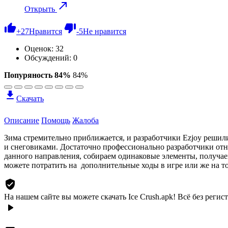
Открыть
+
27
Нравится
-
5
Не нравится
Оценок:
32
Обсуждений: 0
Попуряность 84%
84%
Скачать
Описание
Помощь
Жалоба
Зима стремительно приближается, и разработчики Ezjoy решил
и снеговиками. Достаточно профессионально разработчики отне
данного направления, собираем одинаковые элементы, получаем
можете потратить на дополнительные ходы в игре или же на то
На нашем сайте вы можете скачать Ice Crush.apk!
Всё без регис