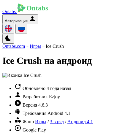
Ontabs
Авторизация
Ontabs.com
»
Игры
» Ice Crush
Ice Crush на андроид
Обновлено
4 года назад
Разработчик
Ezjoy
Версия
4.6.3
Требования
Android 4.1
Жанр
Игры
/
3 в ряд
/
Андроид 4.1
Google Play