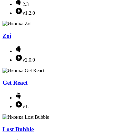
2.3
v1.2.0
Zoi
v2.0.0
Get React
v1.1
Lost Bubble