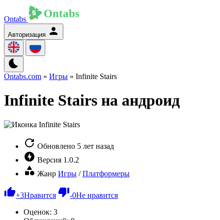
Ontabs
Авторизация
Ontabs.com
»
Игры
» Infinite Stairs
Infinite Stairs на андроид
Обновлено
5 лет назад
Версия
1.0.2
Жанр
Игры
/
Платформеры
+
3
Нравится
-
0
Не нравится
Оценок:
3