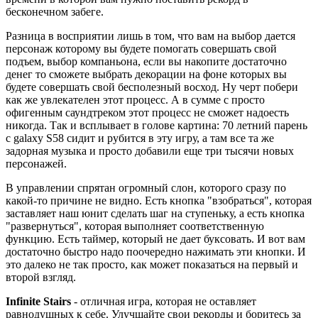
бесконечном забеге.
Разница в восприятии лишь в том, что вам на выбор дается
персонаж которому вы будете помогать совершать свой
подъем, выбор компаньона, если вы накопите достаточно
денег то сможете выбрать декорации на фоне которых вы
будете совершать свой бесполезный восход. Ну черт побери
как же увлекателен этот процесс. А в сумме с просто
офигенным саундтреком этот процесс не сможет надоесть
никогда. Так и всплывает в голове картина: 70 летний парень
с galaxy S58 сидит и рубится в эту игру, а там все та же
задорная музыка и просто добавили еще три тысячи новых
персонажей.
В управлении спрятан огромный слон, которого сразу по
какой-то причине не видно. Есть кнопка "взобраться", которая
заставляет наш юнит сделать шаг на ступеньку, а есть кнопка
"развернуться", которая выполняет соответственную
функцию. Есть таймер, который не дает буксовать. И вот вам
достаточно быстро надо поочередно нажимать эти кнопки. И
это далеко не так просто, как может показаться на первый и
второй взгляд.
Infinite Stairs
- отличная игра, которая не оставляет
равнодушных к себе. Улучшайте свои рекорды и боритесь за