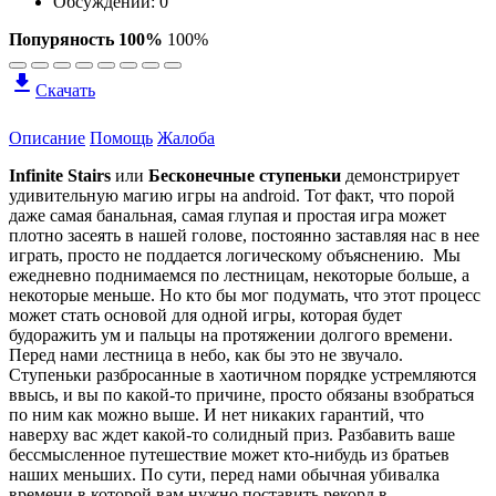
Обсуждений: 0
Попуряность 100%
100%
Скачать
Описание
Помощь
Жалоба
Infinite Stairs
или
Бесконечные ступеньки
демонстрирует
удивительную магию игры на android. Тот факт, что порой
даже самая банальная, самая глупая и простая игра может
плотно засеять в нашей голове, постоянно заставляя нас в нее
играть, просто не поддается логическому объяснению. Мы
ежедневно поднимаемся по лестницам, некоторые больше, а
некоторые меньше. Но кто бы мог подумать, что этот процесс
может стать основой для одной игры, которая будет
будоражить ум и пальцы на протяжении долгого времени.
Перед нами лестница в небо, как бы это не звучало.
Ступеньки разбросанные в хаотичном порядке устремляются
ввысь, и вы по какой-то причине, просто обязаны взобраться
по ним как можно выше. И нет никаких гарантий, что
наверху вас ждет какой-то солидный приз. Разбавить ваше
бессмысленное путешествие может кто-нибудь из братьев
наших меньших. По сути, перед нами обычная убивалка
времени в которой вам нужно поставить рекорд в