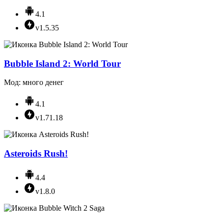
4.1
v1.5.35
Bubble Island 2: World Tour
Мод: много денег
4.1
v1.71.18
Asteroids Rush!
4.4
v1.8.0