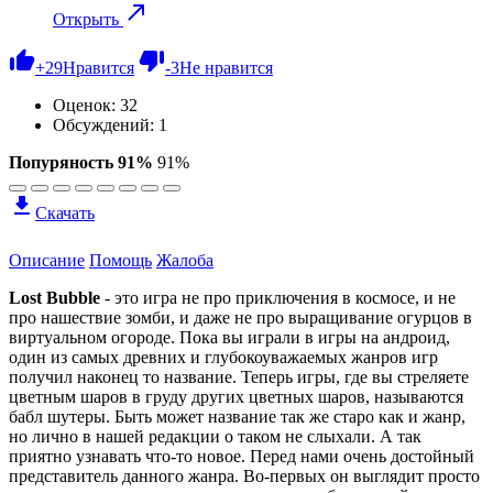
Открыть
+
29
Нравится
-
3
Не нравится
Оценок:
32
Обсуждений: 1
Попуряность 91%
91%
Скачать
Описание
Помощь
Жалоба
Lost Bubble
- это игра не про приключения в космосе, и не
про нашествие зомби, и даже не про выращивание огурцов в
виртуальном огороде. Пока вы играли в игры на андроид,
один из самых древних и глубокоуважаемых жанров игр
получил наконец то название. Теперь игры, где вы стреляете
цветным шаров в груду других цветных шаров, называются
бабл шутеры. Быть может название так же старо как и жанр,
но лично в нашей редакции о таком не слыхали. А так
приятно узнавать что-то новое. Перед нами очень достойный
представитель данного жанра. Во-первых он выглядит просто