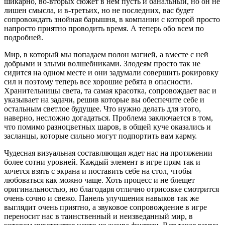
шикарно, во-вторых сюжет в нем пусть и банальный, но он не
лишен смысла, и в-третьих, но не последних, вас будет
сопровождать знойная барышня, в компании с которой просто
напросто приятно проводить время. А теперь обо всем по
подробней.
Мир, в который мы попадаем полон магией, а вместе с ней
добрыми и злыми волшебниками. Злодеям просто так не
сидится на одном месте и они задумали совершить рокировку
сил и поэтому теперь все хорошие ребята в опасности.
Хранительницы света, та самая красотка, сопровождает вас и
указывает на задачи, решив которые вы обеспечите себе и
остальным светлое будущее. Что нужно делать для этого,
наверно, несложно догадаться. Проблема заключается в том,
что помимо разноцветных шаров, в общей куче оказались и
засланцы, которые сильно могут подпортить вам карму.
Чудесная визуальная составляющая ждет нас на протяжении
более сотни уровней. Каждый элемент в игре прям так и
хочется взять с экрана и поставить себе на стол, чтобы
любоваться как можно чаще. Хоть процесс и не блещет
оригинальностью, но благодаря отлично отрисовке смотрится
очень сочно и свежо. Панель улучшения навыков так же
выглядит очень приятно, а звуковое сопровождение в игре
переносит нас в таинственный и неизведанный мир, в