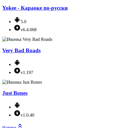
Yokee - Караоке по-русски
5.0
v6.4.068
Very Bad Roads
v1.197
Just Bones
v1.0.40
Наверх