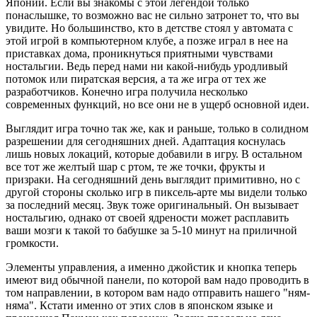
Японии. Если вы знакомы с этой легендой только
понаслышке, то возможно вас не сильно затронет то, что вы
увидите. Но большинство, кто в детстве стоял у автомата с
этой игрой в компьютерном клубе, а позже играл в нее на
приставках дома, проникнуться приятными чувствами
ностальгии. Ведь перед нами ни какой-нибудь уродливый
потомок или пиратская версия, а та же игра от тех же
разработчиков. Конечно игра получила несколько
современных функций, но все они не в ущерб основной идеи.
Выглядит игра точно так же, как и раньше, только в солидном
разрешении для сегодняшних дней. Адаптация коснулась
лишь новых локаций, которые добавили в игру. В остальном
все тот же желтый шар с ртом, те же точки, фрукты и
призраки. На сегодняшний день выглядит примитивно, но с
другой стороны сколько игр в пиксель-арте мы видели только
за последний месяц. Звук тоже оригинальный. Он вызывает
ностальгию, однако от своей ядрености может расплавить
ваши мозги к такой то бабушке за 5-10 минут на приличной
громкости.
Элементы управления, а именно джойстик и кнопка теперь
имеют вид обычной панели, по которой вам надо проводить в
том направлении, в котором вам надо отправить нашего "ням-
няма". Кстати именно от этих слов в японском языке и