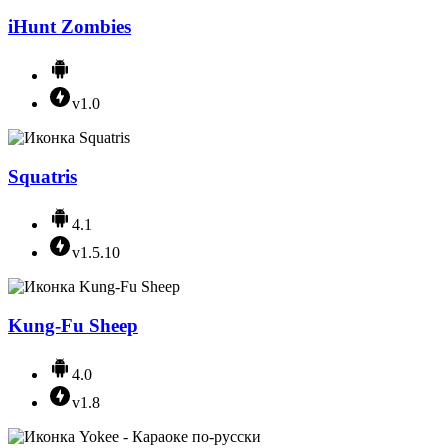
iHunt Zombies
v1.0
Squatris
4.1
v1.5.10
Kung-Fu Sheep
4.0
v1.8