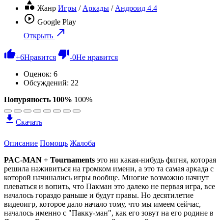
Жанр
Игры
/
Аркады
/
Андроид 4.4
Google Play
Открыть
+
6
Нравится
-
0
Не нравится
Оценок:
6
Обсуждений: 22
Попуряность 100%
100%
Скачать
Описание
Помощь
Жалоба
PAC-MAN + Tournaments
это ни какая-нибудь фигня, которая
решила наживиться на громком имени, а это та самая аркада с
которой начинались игры вообще. Многие возможно начнут
плеваться и вопить, что Пакман это далеко не первая игра, все
началось гораздо раньше и будут правы. Но десятилетие
видеоигр, которое дало начало тому, что мы имеем сейчас,
началось именно с "Пакку-ман", как его зовут на его родине в