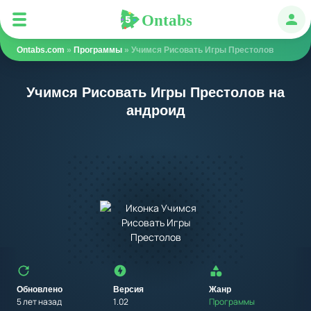
Ontabs
Ontabs
Авт
Ontabs.com
»
Программы
» Учимся Рисовать Игры Престолов
Учимся Рисовать Игры Престолов на
андроид
Обновлено
Версия
Жанр
5 лет назад
1.02
Программы