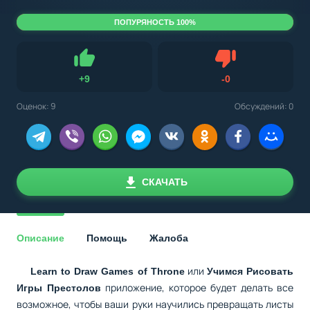
ПОПУРЯНОСТЬ 100%
Не нравится
+
9
-
0
Нравится
Оценок:
9
Обсуждений: 0
СКАЧАТЬ
Описание
Помощь
Жалоба
или
Learn to Draw Games of Throne
Учимся Рисовать
приложение, которое будет делать все
Игры Престолов
возможное, чтобы ваши руки научились превращать листы