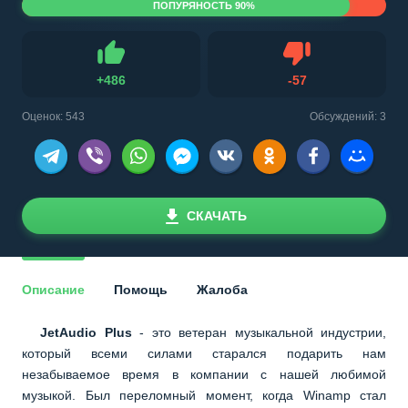
ПОПУРЯНОСТЬ 90%
Не нравится
+
486
-
57
Нравится
Оценок:
543
Обсуждений: 3
СКАЧАТЬ
Описание
Помощь
Жалоба
JetAudio Plus
- это ветеран музыкальной индустрии,
который всеми силами старался подарить нам
незабываемое время в компании с нашей любимой
музыкой. Был переломный момент, когда Winamp стал