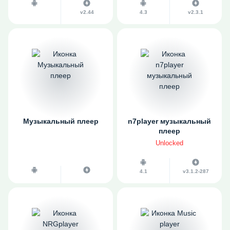
v2.44
4.3
v2.3.1
Музыкальный плеер
n7player музыкальный
плеер
Unlocked
4.1
v3.1.2-287