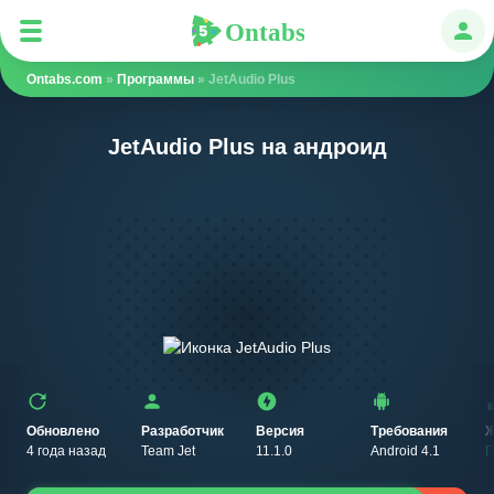
Ontabs
Ontabs
Авт
Ontabs.com
»
Программы
» JetAudio Plus
JetAudio Plus на андроид
Обновлено
Разработчик
Версия
Требования
Ж
4 года назад
Team Jet
11.1.0
Android 4.1
П