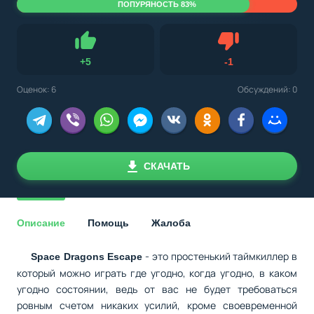
ПОПУРЯНОСТЬ 83%
Не нравится
+
5
-
1
Нравится
Оценок:
6
Обсуждений: 0
СКАЧАТЬ
Описание
Помощь
Жалоба
- это простенький таймкиллер в
Space Dragons Escape
который можно играть где угодно, когда угодно, в каком
угодно состоянии, ведь от вас не будет требоваться
ровным счетом никаких усилий, кроме своевременной