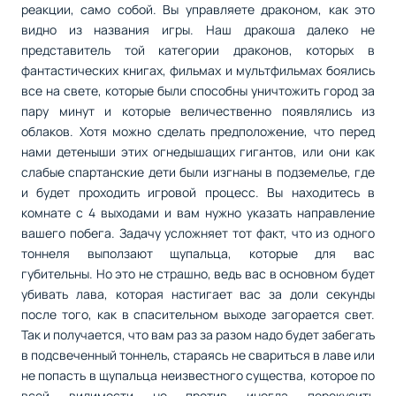
реакции, само собой. Вы управляете драконом, как это
видно из названия игры. Наш дракоша далеко не
представитель той категории драконов, которых в
фантастических книгах, фильмах и мультфильмах боялись
все на свете, которые были способны уничтожить город за
пару минут и которые величественно появлялись из
облаков. Хотя можно сделать предположение, что перед
нами детеныши этих огнедышащих гигантов, или они как
слабые спартанские дети были изгнаны в подземелье, где
и будет проходить игровой процесс. Вы находитесь в
комнате с 4 выходами и вам нужно указать направление
вашего побега. Задачу усложняет тот факт, что из одного
тоннеля выползают щупальца, которые для вас
губительны. Но это не страшно, ведь вас в основном будет
убивать лава, которая настигает вас за доли секунды
после того, как в спасительном выходе загорается свет.
Так и получается, что вам раз за разом надо будет забегать
в подсвеченный тоннель, стараясь не свариться в лаве или
не попасть в щупальца неизвестного существа, которое по
всей видимости не против иногда перекусить