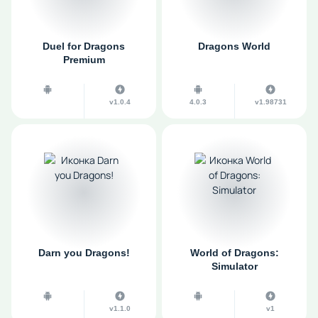
Duel for Dragons
Dragons World
Premium
v1.0.4
4.0.3
v1.98731
Darn you Dragons!
World of Dragons:
Simulator
v1.1.0
v1