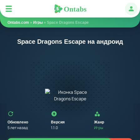
Ontabs
Ontabs
Авт
Ontabs.com
»
Игры
» Space Dragons Escape
Space Dragons Escape на андроид
Обновлено
Версия
Жанр
5 лет назад
1.1.0
Игры