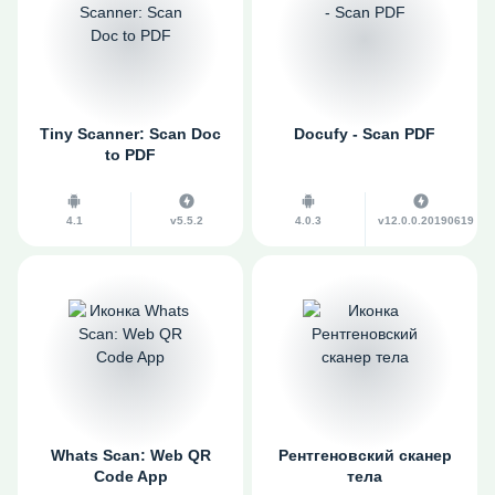
Tiny Scanner: Scan Doc
Docufy - Scan PDF
to PDF
4.1
v5.5.2
4.0.3
v12.0.0.20190619
Whats Scan: Web QR
Pентгеновский сканер
Code App
тела