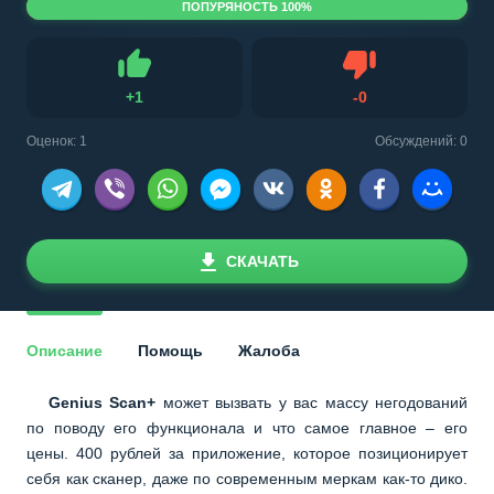
ПОПУРЯНОСТЬ 100%
Не нравится
+
1
-
0
Нравится
Оценок:
1
Обсуждений: 0
СКАЧАТЬ
Описание
Помощь
Жалоба
Genius Scan+
может вызвать у вас массу негодований
по поводу его функционала и что самое главное – его
цены. 400 рублей за приложение, которое позиционирует
себя как сканер, даже по современным меркам как-то дико.