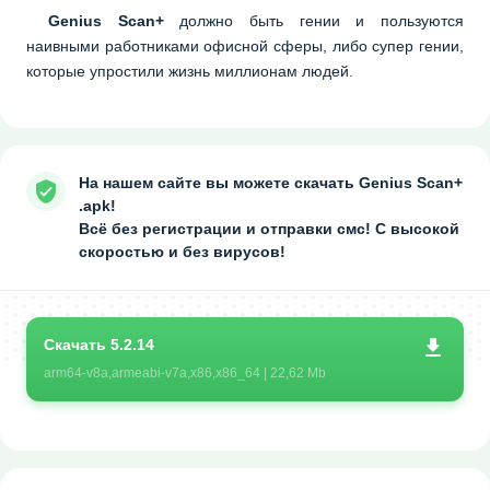
Genius Scan+
должно быть гении и пользуются
наивными работниками офисной сферы, либо супер гении,
которые упростили жизнь миллионам людей.
На нашем сайте вы можете скачать Genius Scan+
.apk!
Всё без регистрации и отправки смс! С высокой
скоростью и без вирусов!
Скачать 5.2.14
arm64-v8a,armeabi-v7a,x86,x86_64 | 22,62 Mb