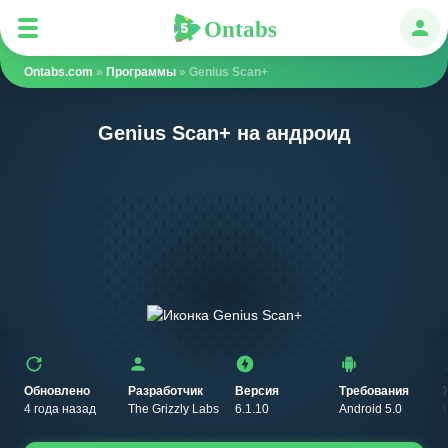
Ontabs
Ontabs
Авт
Ontabs.com
»
Программы
» Genius Scan+
Genius Scan+ на андроид
Обновлено
Разработчик
Версия
Требования
4 года назад
The Grizzly Labs
6.1.10
Android 5.0