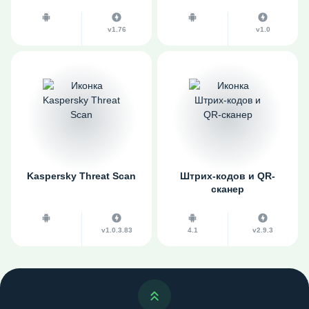
v1.76
v1.0
Kaspersky Threat Scan
Штрих-кодов и QR-
сканер
v1.0.3.83
4.1
v2.9.3
Наверх