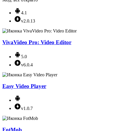
4.1
v2.0.13
VivaVideo Pro: Video Editor
5.0
v6.0.4
Easy Video Player
v1.0.7
FotMob