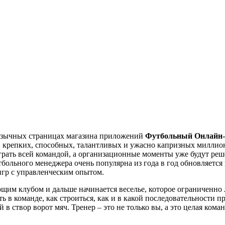
оязычных страницах магазина приложений
Футбольный Онлайн
ки крепких, способных, талантливых и ужасно капризных миллио
грать всей командой, а организационные моменты уже будут реш
тбольного менеджера очень популярна из года в год обновляется
 игр с управленческим опытом.
ющим клубом и дальше начинается веселье, которое ограниченно
ь в команде, как строиться, как и в какой последовательности п
 в створ ворот мяч. Тренер – это не только вы, а это целая кома