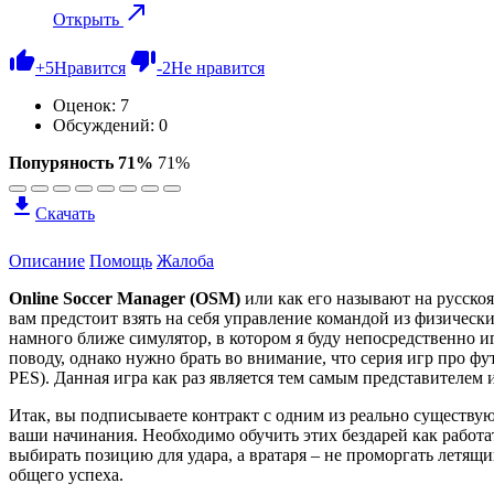
Открыть
+
5
Нравится
-
2
Не нравится
Оценок:
7
Обсуждений: 0
Попуряность 71%
71%
Скачать
Описание
Помощь
Жалоба
Online Soccer Manager (OSM)
или как его называют на русск
вам предстоит взять на себя управление командой из физичес
намного ближе симулятор, в котором я буду непосредственно и
поводу, однако нужно брать во внимание, что серия игр про фу
PES). Данная игра как раз является тем самым представителем
Итак, вы подписываете контракт с одним из реально существу
ваши начинания. Необходимо обучить этих бездарей как работат
выбирать позицию для удара, а вратаря – не проморгать летящий
общего успеха.