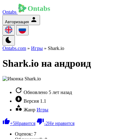
Ontabs
Авторизация
Ontabs.com
»
Игры
» Shark.io
Shark.io на андроид
Обновлено
5 лет назад
Версия
1.1
Жанр
Игры
+
5
Нравится
-
2
Не нравится
Оценок:
7