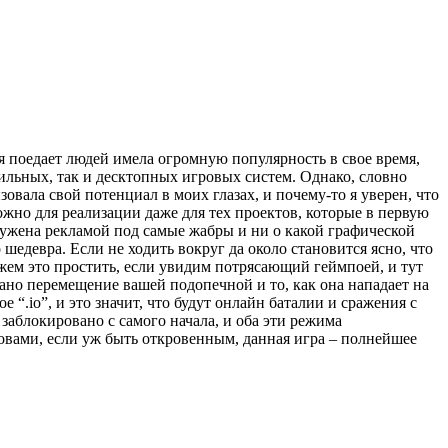
я поедает людей имела огромную популярность в свое время,
обильных, так и десктопных игровых систем. Однако, словно
вала свой потенциал в моих глазах, и почему-то я уверен, что
ложно для реализации даже для тех проектов, которые в первую
ружена рекламой под самые жабры и ни о какой графической
шедевра. Если не ходить вокруг да около становится ясно, что
жем это простить, если увидим потрясающий геймпоей, и тут
вано перемещение вашей подопечной и то, как она нападает на
 “.io”, и это значит, что будут онлайн баталии и сражения с
заблокировано с самого начала, и оба эти режима
овами, если уж быть откровенным, данная игра – полнейшее