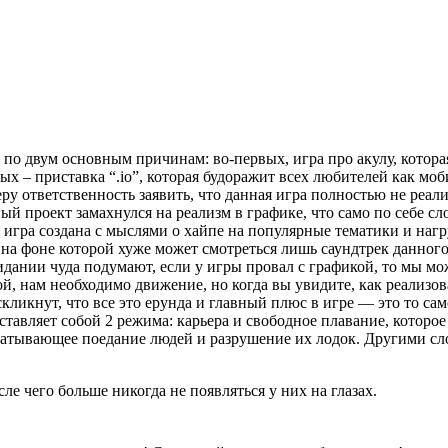
 по двум основным причинам: во-первых, игра про акулу, котора
орых – приставка “.io”, которая будоражит всех любителей как м
ответственность заявить, что данная игра полностью не реализо
ный проект замахнулся на реализм в графике, что само по себе с
 игра создана с мыслями о хайпе на популярные тематики и наг
на фоне которой хуже может смотреться лишь саундтрек данного 
дании чуда подумают, если у игры провал с графикой, то мы мо
ой, нам необходимо движение, но когда вы увидите, как реализо
ликнут, что все это ерунда и главный плюс в игре — это то самое
тавляет собой 2 режима: карьера и свободное плавание, которое 
хватывающее поедание людей и разрушение их лодок. Другими сл
ле чего больше никогда не появляться у них на глазах.