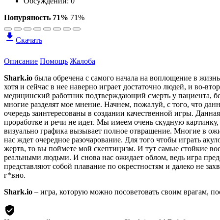
Обсуждений: 0
Попуряность 71%
71%
Скачать
Описание
Помощь
Жалоба
Shark.io
была обречена с самого начала на воплощение в жизнь
хотя и сейчас в нее наверно играет достаточно людей, и во-вт
медицинский работник подтверждающий смерть у пациента, беру 
многие разделят мое мнение. Начнем, пожалуй, с того, что дан
очередь заинтересованы в создании качественной игры. Данная
проработке и речи не идет. Мы имеем очень скудную картинку, 
визуально графика вызывает полное отвращение. Многие в ожи
нас ждет очередное разочарование. Для того чтобы играть акул
жертв, то вы поймете мой скептицизм. И тут самые стойкие воск
реальными людьми. И снова нас ожидает облом, ведь игра предс
представляют собой плавание по окрестностям и далеко не за
г*вно.
Shark.io
– игра, которую можно посоветовать своим врагам, пос