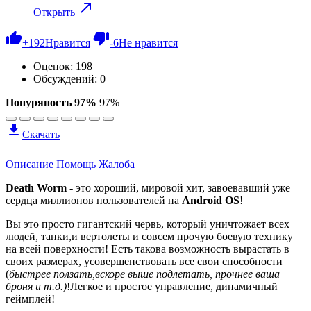
Открыть
+
192
Нравится
-
6
Не нравится
Оценок:
198
Обсуждений: 0
Попуряность 97%
97%
Скачать
Описание
Помощь
Жалоба
Death Worm
- это хороший, мировой хит, завоевавший уже
сердца миллионов пользователей на
Android OS
!
Вы это просто гигантский червь, который уничтожает всех
людей, танки,и вертолеты и совсем прочую боевую технику
на всей поверхности! Есть такова возможность вырастать в
своих размерах, усовершенствовать все свои способности
(
быстрее ползать,вскоре выше подлетать, прочнее ваша
броня и т.д.)
!Легкое и простое управление, динамичный
геймплей!