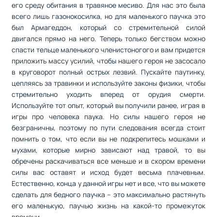
его среду обитания в травяное месиво. Для нас это была
всего лишь газонокосилка, но для маленького паучка это
был Армагеддон, который со стремительной силой
двигался прямо на него. Теперь только бегством можно
спасти тельце маленького членистоногого и вам придется
приложить массу усилий, чтобы нашего героя не засосало
в круговорот полный острых лезвий. Пускайте паутинку,
цепляясь за травинки и используйте законы физики, чтобы
стремительно уходить вперед от орудия смерти.
Используйте тот опыт, который вы получили ранее, играя в
игры про человека паука. Но силы нашего героя не
безграничны, поэтому по пути следования всегда стоит
помнить о том, что если вы не подкрепитесь мошками и
мухами, которые мирно зависают над травой, то вы
обречены раскачиваться все меньше и в скором времени
силы вас оставят и исход будет весьма плачевным.
Естественно, конца у данной игры нет и все, что вы можете
сделать для бедного паучка – это максимально растянуть
его маленькую, паучью жизнь на какой-то промежуток
времени.