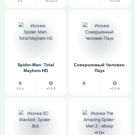
4.1
v1.5.3.3
v1.0.0i
Spider-Man: Total
Совершенный Человек-
Mayhem HD
Паук
2.2.x
v1.0.8
v1.0.0i