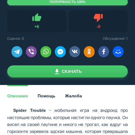
ПОПУРЯНОСТЬ 100%
Не нравится
+
6
-
0
Нравится
Оценок:
6
Обсуждений: 1
СКАЧАТЬ
Описание
Помощь
Жалоба
– мобильная игра на андроид про
Spider Trouble
настоящие проблемы, которые настигли одного паучка. Он
висел на своей паутине и никого не трогал, как вдруг на
горизонте заревела адская машина, которая превращала