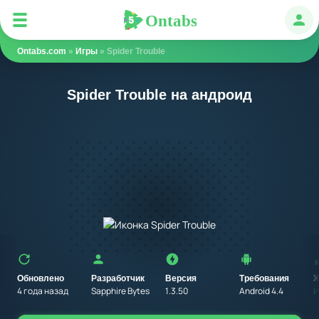
Ontabs
Ontabs
Авт
Ontabs.com
»
Игры
» Spider Trouble
Spider Trouble на андроид
Обновлено
Разработчик
Версия
Требования
Ж
4 года назад
Sapphire Bytes
1.3.50
Android 4.4
И