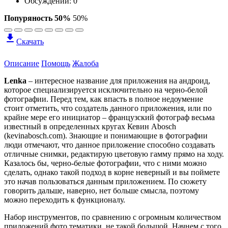
Обсуждений: 0
Попуряность 50%
50%
Скачать
Описание
Помощь
Жалоба
Lenka
– интересное название для приложения на андроид,
которое специализируется исключительно на черно-белой
фотографии. Перед тем, как впасть в полное недоумение
стоит отметить, что создатель данного приложения, или по
крайне мере его инициатор – французский фотограф весьма
известный в определенных кругах Кевин Abosch
(kevinabosch.com). Знающие и понимающие в фотографии
люди отмечают, что данное приложение способно создавать
отличные снимки, редактирую цветовую гамму прямо на ходу.
Казалось бы, черно-белые фотографии, что с ними можно
сделать, однако такой подход в корне неверный и вы поймете
это начав пользоваться данным приложением. По сюжету
говорить дальше, наверно, нет больше смысла, поэтому
можно переходить к функционалу.
Набор инструментов, по сравнению с огромным количеством
приложений фото тематики, не такой большой. Начнем с того,