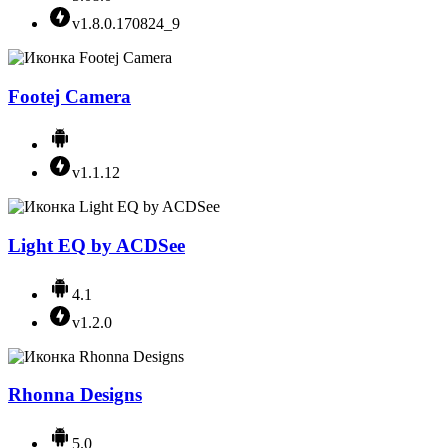
v1.8.0.170824_9
Footej Camera
v1.1.12
Light EQ by ACDSee
4.1
v1.2.0
Rhonna Designs
5.0