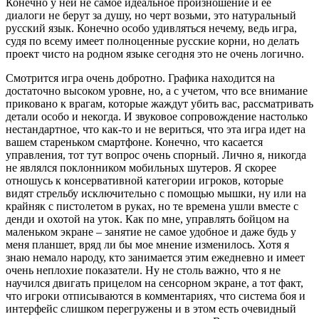
Конечно у ней не самое идеальное произношение и ее
диалоги не берут за душу, но черт возьми, это натуральный
русский язык. Конечно особо удивляться нечему, ведь игра,
судя по всему имеет полноценные русские корни, но делать
проект чисто на родном языке сегодня это не очень логично.
Смотрится игра очень добротно. Графика находится на
достаточно высоком уровне, но, а с учетом, что все внимание
приковано к врагам, которые жаждут убить вас, рассматривать
детали особо и некогда. И звуковое сопровождение настолько
нестандартное, что как-то и не вериться, что эта игра идет на
вашем стареньком смартфоне. Конечно, что касается
управления, тот тут вопрос очень спорный. Лично я, никогда
не являлся поклонником мобильных шутеров. Я скорее
отношусь к консервативной категории игроков, которые
видят стрельбу исключительно с помощью мышки, ну или на
крайняк с пистолетом в руках, но те времена ушли вместе с
денди и охотой на уток. Как по мне, управлять бойцом на
маленьком экране – занятие не самое удобное и даже будь у
меня планшет, вряд ли бы мое мнение изменилось. Хотя я
знаю немало народу, кто занимается этим ежедневно и имеет
очень неплохие показатели. Ну не столь важно, что я не
научился двигать прицелом на сенсорном экране, а тот факт,
что игроки отписываются в комментариях, что система боя и
интерфейс слишком перегружены и в этом есть очевидный