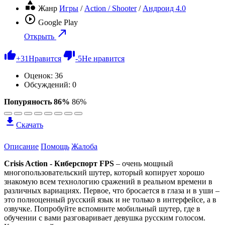
Жанр
Игры
/
Action / Shooter
/
Андроид 4.0
Google Play
Открыть
+
31
Нравится
-
5
Не нравится
Оценок:
36
Обсуждений: 0
Попуряность 86%
86%
Скачать
Описание
Помощь
Жалоба
Crisis Action - Киберспорт FPS
– очень мощный
многопользовательский шутер, который копирует хорошо
знакомую всем технологию сражений в реальном времени в
различных вариациях. Первое, что бросается в глаза и в уши –
это полноценный русский язык и не только в интерфейсе, а в
озвучке. Попробуйте вспомните мобильный шутер, где в
обучении с вами разговаривает девушка русским голосом.