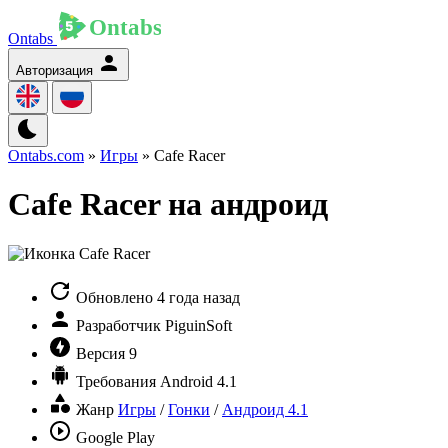
Ontabs
Авторизация
Ontabs.com
»
Игры
» Cafe Racer
Cafe Racer на андроид
Обновлено
4 года назад
Разработчик
PiguinSoft
Версия
9
Требования
Android 4.1
Жанр
Игры
/
Гонки
/
Андроид 4.1
Google Play