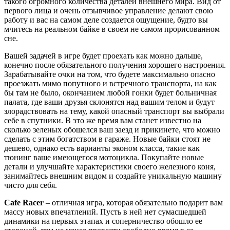
такого огромного количества деталей внешнего мира. Вид от
первого лица и очень отзывчивое управление делают свою
работу и вас на самом деле создается ощущение, будто вы
мчитесь на реальном байке в своем не самом прорисованном
сне.
Вашей задачей в игре будет проехать как можно дальше,
конечно после обязательного получения хорошего настроения.
Зарабатывайте очки на том, что будете максимально опасно
проезжать мимо попутного и встречного транспорта, на как
бы там не было, окончанием любой гонки будет больничная
палата, где ваши друзья склонятся над вашим телом и будут
злорадствовать на тему, какой опасный транспорт вы выбрали
себе в спутники. В это же время вам станет известно на
сколько зеленых обошелся ваш заезд и прикинете, что можно
сделать с этим богатством в гараже. Новые байки стоят не
дешево, однако есть варианты эконом класса, такие как
тюнинг ваше имеющегося мотоцикла. Покупайте новые
детали и улучшайте характеристики своего железного коня,
занимайтесь внешним видом и создайте уникальную машину
чисто для себя.
Cafe Racer
– отличная игра, которая обязательно подарит вам
массу новых впечатлений. Пусть в ней нет сумасшедшей
динамики на первых этапах и соперничество обошло ее