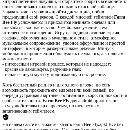
хитросплетенные ловушки, и старайтесь собрать все монетки:
они увеличивают количество очков в итоговой таблице.
Задача каждого уровня - пройти дистанцию, побив
предыдущий свой рекорд. С каждой миссией геймплей
Farm
Bee Fly
усложняется и приходится начинать сначала или
повышать свое мастерство. Чем больше умений, тем
интереснее прохождение. Игру на андроид отличает яркая
графика, оформленная в мультяшном стиле, атмосферное
музыкальное сопровождение, удобное оформление и простой
интерфейс, в котором разберется даже ребенок. Минусы
мобильного приложения обнаружить не удалось, а к плюсам
можно отнести:
- интересный игровой процесс, который не надоедает;
- красивые ландшафты, радующие глаз;
- ненавязчивую музыку, поднимающую настроение.
Хоть бесплатный раннер и для одного игрока, но есть
возможность проходить его вдвоем или всей семьей, по
очереди устраивая азартные состязания в скорости, ловкости и
сообразительности.
Farm Bee Fly
для android придется по
вкусу любителям игр с простым, но интересным,
затягивающим геймплеем.
На нашем сайте вы можете скачать Farm Bee Fly.apk!
Всё без
регистрации и отправки смс! С высокой скоростью и без