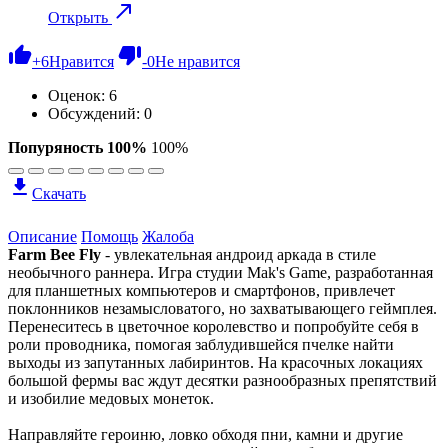
Открыть
+
6
Нравится
-
0
Не нравится
Оценок:
6
Обсуждений: 0
Попуряность 100%
100%
Скачать
Описание
Помощь
Жалоба
Farm Bee Fly
- увлекательная андроид аркада в стиле
необычного раннера. Игра студии Mak's Game, разработанная
для планшетных компьютеров и смартфонов, привлечет
поклонников незамысловатого, но захватывающего геймплея.
Перенеситесь в цветочное королевство и попробуйте себя в
роли проводника, помогая заблудившейся пчелке найти
выходы из запутанных лабиринтов. На красочных локациях
большой фермы вас ждут десятки разнообразных препятствий
и изобилие медовых монеток.
Направляйте героиню, ловко обходя пни, камни и другие