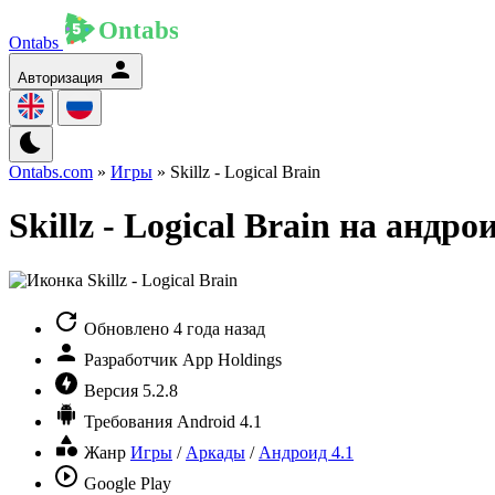
Ontabs
Авторизация
Ontabs.com
»
Игры
» Skillz - Logical Brain
Skillz - Logical Brain на андро
Обновлено
4 года назад
Разработчик
App Holdings
Версия
5.2.8
Требования
Android 4.1
Жанр
Игры
/
Аркады
/
Андроид 4.1
Google Play