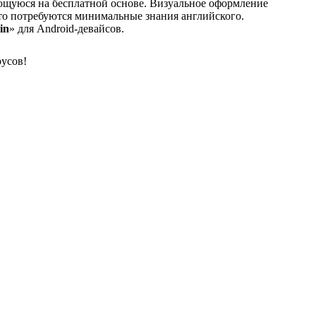
яющуюся на бесплатной основе. Визуальное оформление
что потребуются минимальные знания английского.
in
» для Android-девайсов.
русов!