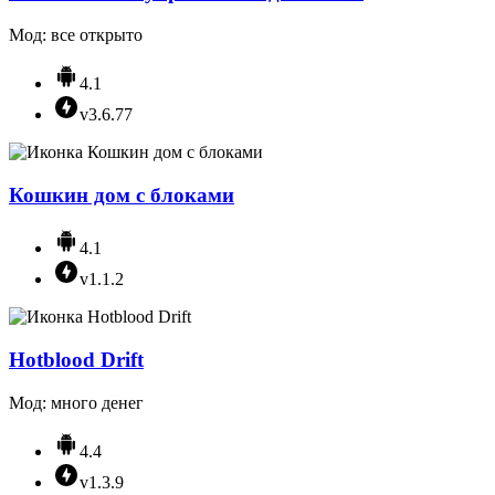
Мод: все открыто
4.1
v3.6.77
Кошкин дом с блоками
4.1
v1.1.2
Hotblood Drift
Мод: много денег
4.4
v1.3.9