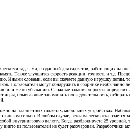
ческими задачами, созданный для гаджетов, работающих на о
мять. Также улучшится скорость реакции, точность и т.д. Пред
. Иными словами, если вы скачаете данную игрушку детям, то о
ков. Пользователи могут обнаружить в сборнике необычайно ле
ию или же по убыванию. Сложные задания «просят» определить «
 игры, помогающие запоминать последовательность, отбирать кар
й.
можно на планшетных гаджетах, мобильных устройствах. Наблюда
т слишком сильно. В любом случае, реклама легко отключается з
 собой внутриигровую валюту. Когда разблокируете 25 уровней, 
му никто из пользователей не будет разочарован. Разработчики 