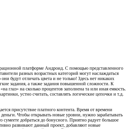
перационной платформе Андроид. С помощью представленного
ставители разных возрастных категорий могут наслаждаться
ни будут отличать цвета и не только! Здесь нет никаких
гкие задания, а также задания повышенной сложности. К
на глаз» на сколько процентов заполнена та или иная емкость.
тинки, устно считать, составлять логические цепочки и т.д.
ется присутствие платного контента. Время от времени
а деньги. Чтобы открывать новые уровни, нужно зарабатывать
то сумеете добраться до бонусного. Приятно радует большое
активно развивают данный проект, добавляют новые