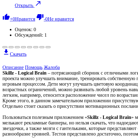
Открыть
+
0
Нравится
-
0
Не нравится
Оценок:
0
Обсуждений: 1
Скачать
Описание
Помощь
Жалоба
Skillz - Logical Brain
– потрясающий сборник с отличными логи
проекта можно улучшать внимание, тренировать собственную па
игровым процессом. Дети могут улучшать цветовую координацию
возрастных ограничений, можно развивать любой уровень навы
легким, например, относится расположение чисел по возрастан
Кроме этого, в данном замечательном приложении присутствуют
Отдельно стоит сказать о присутствии мотивационных послани
Пользоваться полезным приложением «
Skillz - Logical Brain
» 
мелькают рекламные баннеры, но нельзя скачать, что надоедаю
звездочки, а также мозги с гантельками, которые представляют
разнообразие уровней. Тестов представлено достаточно, поэто