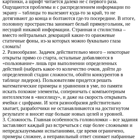
картинки, а шрифт читается далеко не с первого раза.
Ощущаются проблемы и с распределением информации по
экрану – таблицы то вылезают куда-то за край, то не
дотягивают до конца и болтаются где-то посередине. В итоге,
половину пространства занимает белый прямоугольник, не
несущий никакой информации. Странная и стилистика –
вместо нейтральных декораций какие-то оранжевые
статичные фоны, из-за которых можно буквально глаза
сломать!
2. Разнообразие. Задачек действительно много – некоторые
открыты прямо со старта, остальные добавляются в
«пользование» лишь при выполнении определенных
действий (набрать какое-то количество очков, дойти до
определенной стадии сложности, обойти конкурентов в
таблице лидеров). Пользователям придется решать
математические примеры и уравнения в уме, по памяти
искать похожие элементы, соперничать с компьютерным
интеллектом в «виселицу», и даже на скорость открывать
ячейки с цифрами. И хотя разнообразия действительно
хватает, разработчики не останавливаются на достигнутом
результате и вносят еще больше новых целей и уровней.
3. Сложность. Главная особенность головоломки – все задания
заставляют каждый раз встречаться с еще более сложными и
непредсказуемыми испытаниями, где время ограничено,
примеры сложнее, а неправильный ответ снимает набранные