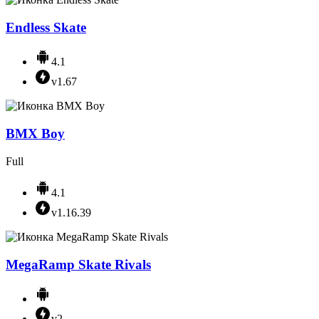
Endless Skate
4.1
v1.67
BMX Boy
Full
4.1
v1.16.39
MegaRamp Skate Rivals
v2