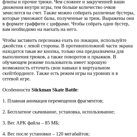
флипы и прочие трюки. Чем сложнее и закрученней ваши
движения внутри игры, тем больше количество очков
зачислится на счет. Также можно собирать различные бустеры,
которые умножают балы, полученные за трюк. Выражены они
в формате граффити с цифрами. Чтобы собрать один бустер,
вам необходимо на наехать на него.
Чтобы заставить персонажа ехать по локации, используйте
джойстик с левой стороны. В противоположной части экрана
находится такая же кнопка, только она предназначена для
выполнения трюков, а также поворотов и прыжков. В
обучающем режиме пользователь имеет хорошую
возможность отточить свои навыки в виртуальном
скейтбординге. Также есть режим игры на уровнях и в
сетевой игре.
Особенности
Stickman Skate Battle
:
1. Плавная анимация перемещения фрагментов;
2. Бесплатное скачивание, установка, использование;
3. Вес APK файла – 85 МБ;
4. Вес после установки – 120 мегабайтов;