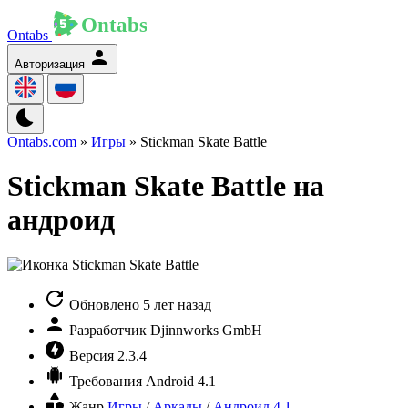
Ontabs
Авторизация
Ontabs.com
»
Игры
» Stickman Skate Battle
Stickman Skate Battle на
андроид
Обновлено
5 лет назад
Разработчик
Djinnworks GmbH
Версия
2.3.4
Требования
Android 4.1
Жанр
Игры
/
Аркады
/
Андроид 4.1