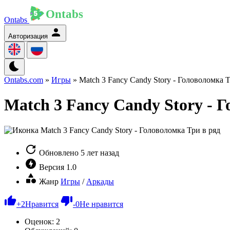
Ontabs
Авторизация
Ontabs.com
»
Игры
» Match 3 Fancy Candy Story - Головоломка Т
Match 3 Fancy Candy Story - 
Обновлено
5 лет назад
Версия
1.0
Жанр
Игры
/
Аркады
+
2
Нравится
-
0
Не нравится
Оценок:
2