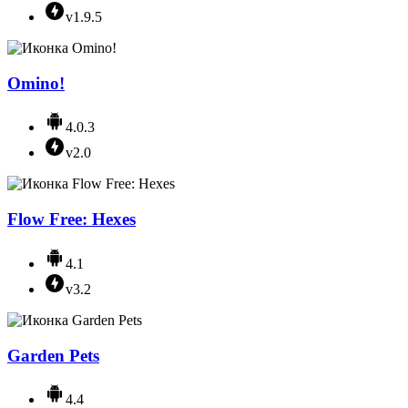
v1.9.5
Omino!
4.0.3
v2.0
Flow Free: Hexes
4.1
v3.2
Garden Pets
4.4