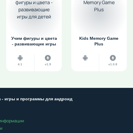
Учим фигуры и цвета
Kids Memory Game
- развивающие игры
Plus
для детей
4.1
v1.9
v1.0.8
m - игры и программы для андроид
 информации
ти