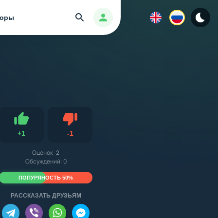
Найти
Авторизация
зоры
Не нравится
+
1
-
1
Нравится
Оценок:
2
Обсуждений: 0
ПОПУРЯНОСТЬ 50%