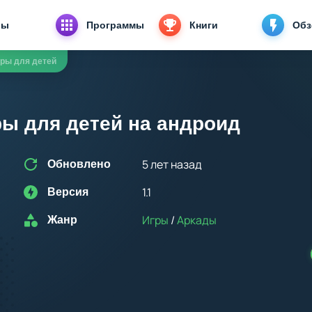
ры
Программы
Книги
Об
ры для детей
ы для детей на андроид
5 лет назад
Обновлено
1.1
Версия
Игры
/
Аркады
Жанр