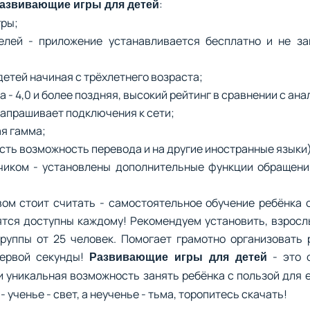
:
азвивающие игры для детей
гры;
елей - приложение устанавливается бесплатно и не з
детей начиная с трёхлетнего возраста;
 - 4,0 и более поздняя, высокий рейтинг в сравнении с анал
 запрашивает подключения к сети;
я гамма;
 есть возможность перевода и на другие иностранные языки
тчиком - установлены дополнительные функции обращени
м стоит считать - самостоятельное обучение ребёнка с
тся доступны каждому! Рекомендуем установить, взросл
руппы от 25 человек. Помогает грамотно организовать
первой секунды!
- это 
Развивающие игры для детей
и уникальная возможность занять ребёнка с пользой для 
- ученье - свет, а неученье - тьма, торопитесь скачать!