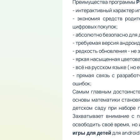
Преимущества программы
Р
- интерактивный характер и
- экономия средств родит
цифровых покупок;
- абсолютно безопасно для 
- требуемая версия андроида
- редкость обновления - не
- яркая насыщенная цветова
- всё на русском языке ( но
- прямая связь с разрабо
ошибок;
Самым главным достоинство
основы математики становя
детском саду при наборе г
Захватывает внимание с 
освободить своё время, но 
для android 
игры для детей