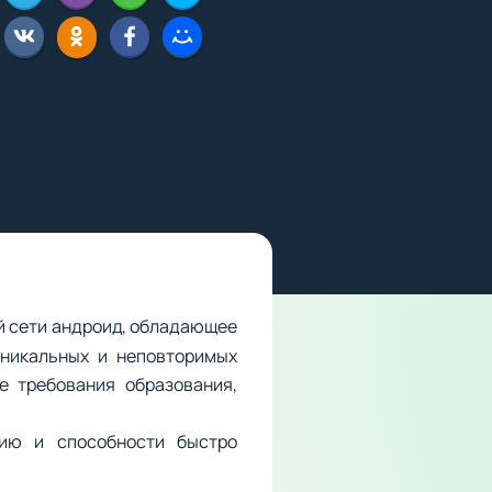
й сети андроид, обладающее
уникальных и неповторимых
е требования образования,
нию и способности быстро