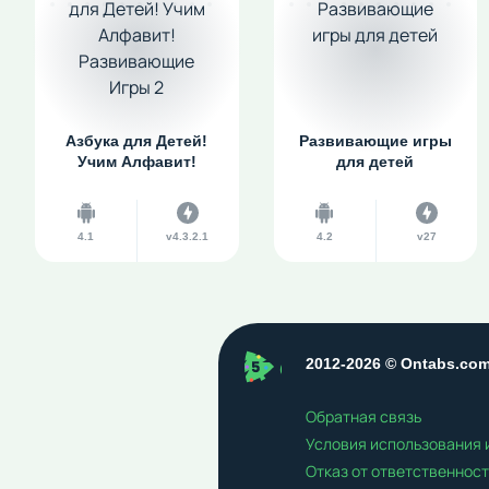
Азбука для Детей!
Развивающие игры
Учим Алфавит!
для детей
Развивающие Игры 2
4.1
v4.3.2.1
4.2
v27
ontabs
2012-2026 © Ontabs.co
Обратная связь
Условия использования
Отказ от ответственнос