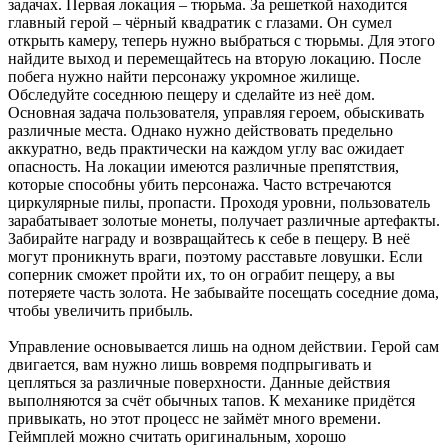
задачах. Первая локация – тюрьма. За решеткой находится
главный герой – чёрный квадратик с глазами. Он сумел
открыть камеру, теперь нужно выбраться с тюрьмы. Для этого
найдите выход и перемещайтесь на вторую локацию. После
побега нужно найти персонажу укромное жилище.
Обследуйте соседнюю пещеру и сделайте из неё дом.
Основная задача пользователя, управляя героем, обыскивать
различные места. Однако нужно действовать предельно
аккуратно, ведь практически на каждом углу вас ожидает
опасность. На локации имеются различные препятствия,
которые способны убить персонажа. Часто встречаются
циркулярные пилы, пропасти. Проходя уровни, пользователь
зарабатывает золотые монеты, получает различные артефакты.
Забирайте награду и возвращайтесь к себе в пещеру. В неё
могут проникнуть враги, поэтому расставьте ловушки. Если
соперник сможет пройти их, то он ограбит пещеру, а вы
потеряете часть золота. Не забывайте посещать соседние дома,
чтобы увеличить прибыль.
Управление основывается лишь на одном действии. Герой сам
двигается, вам нужно лишь вовремя подпрыгивать и
цепляться за различные поверхности. Данные действия
выполняются за счёт обычных тапов. К механике придётся
привыкать, но этот процесс не займёт много времени.
Геймплей можно считать оригинальным, хорошо