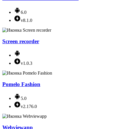
6.0
v8.1.0
Screen recorder
v1.0.3
Pomelo Fashion
5.0
v2.176.0
Webviewapp