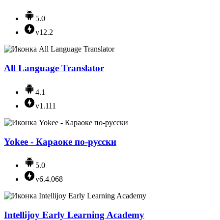
5.0
v12.2
All Language Translator
4.1
v1.111
Yokee - Караоке по-русски
5.0
v6.4.068
Intellijoy Early Learning Academy