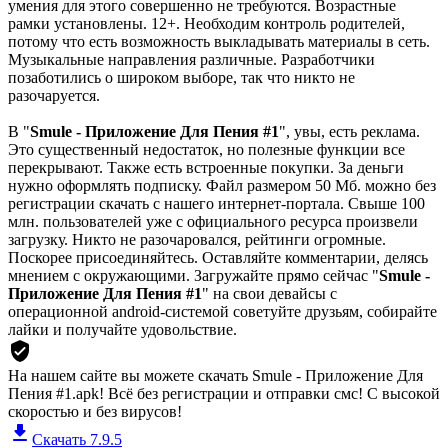
умения для этого совершенно не требуются. Возрастные
рамки установлены. 12+. Необходим контроль родителей,
потому что есть возможность выкладывать материалы в сеть.
Музыкальные направления различные. Разработчики
позаботились о широком выборе, так что никто не
разочаруется.
В "
Smule - Приложение Для Пения #1
", увы, есть реклама.
Это существенный недостаток, но полезные функции все
перекрывают. Также есть встроенные покупки. За деньги
нужно оформлять подписку. Файл размером 50 Мб. можно без
регистрации скачать с нашего интернет-портала. Свыше 100
млн. пользователей уже с официального ресурса произвели
загрузку. Никто не разочаровался, рейтинги огромные.
Поскорее присоединяйтесь. Оставляйте комментарии, делясь
мнением с окружающими. Загружайте прямо сейчас "
Smule -
Приложение Для Пения #1
" на свои девайсы с
операционной android-системой советуйте друзьям, собирайте
лайки и получайте удовольствие.
На нашем сайте вы можете скачать Smule - Приложение Для
Пения #1.apk!
Всё без регистрации и отправки смс! С высокой
скоростью и без вирусов!
Скачать 7.9.5