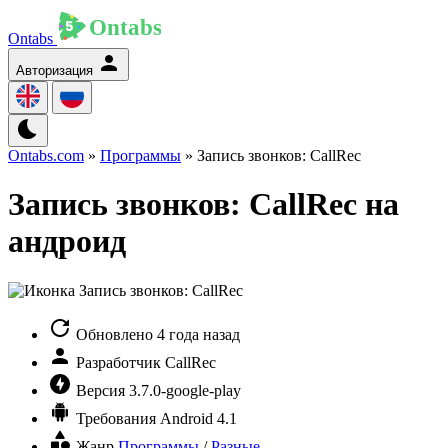
Ontabs
Авторизация
Ontabs.com
»
Программы
» Запись звонков: CallRec
Запись звонков: CallRec на
андроид
Обновлено
4 года назад
Разработчик
CallRec
Версия
3.7.0-google-play
Требования
Android 4.1
Жанр
Программы
/
Разные