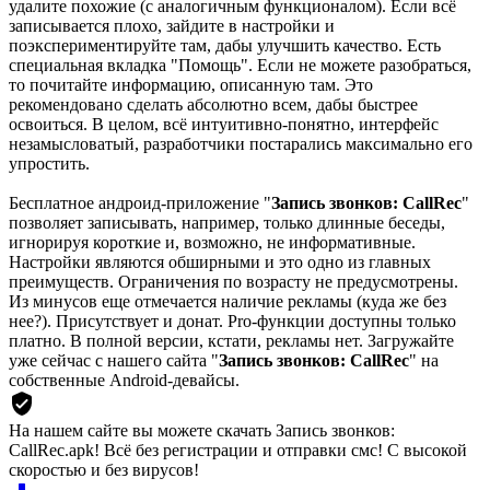
удалите похожие (с аналогичным функционалом). Если всё
записывается плохо, зайдите в настройки и
поэкспериментируйте там, дабы улучшить качество. Есть
специальная вкладка "Помощь". Если не можете разобраться,
то почитайте информацию, описанную там. Это
рекомендовано сделать абсолютно всем, дабы быстрее
освоиться. В целом, всё интуитивно-понятно, интерфейс
незамысловатый, разработчики постарались максимально его
упростить.
Бесплатное андроид-приложение "
Запись звонков: CallRec
"
позволяет записывать, например, только длинные беседы,
игнорируя короткие и, возможно, не информативные.
Настройки являются обширными и это одно из главных
преимуществ. Ограничения по возрасту не предусмотрены.
Из минусов еще отмечается наличие рекламы (куда же без
нее?). Присутствует и донат. Pro-функции доступны только
платно. В полной версии, кстати, рекламы нет. Загружайте
уже сейчас с нашего сайта "
Запись звонков: CallRec
" на
собственные Android-девайсы.
На нашем сайте вы можете скачать Запись звонков:
CallRec.apk!
Всё без регистрации и отправки смс! С высокой
скоростью и без вирусов!