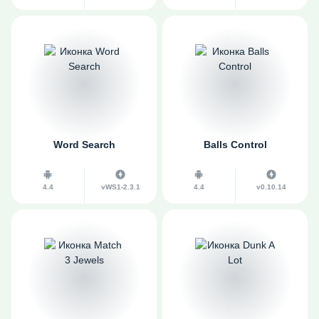
Word Search
Balls Control
4.4
vWS1-2.3.1
4.4
v0.10.14