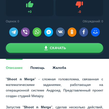
Не нравится
+
0
-
0
Нравится
Оценок:
0
Обсуждений: 0
СКАЧАТЬ
Описание
Помощь
Жалоба
"
Shoot n Merge
" - сложная головоломка, связанная с
математическими заданиями, работающая на
операционной системе Андроид. Представленный проект
создан студией Metajoy.
Запустив "
Shoot n Merge
", сделав несколько действий,