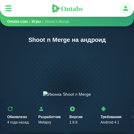
Ontabs
Ontabs
Авт
Ontabs.com
»
Игры
» Shoot n Merge
Shoot n Merge на андроид
Обновлено
Разработчик
Версия
Требования
Ж
4 года назад
Metajoy
1.8.8
Android 4.1
И