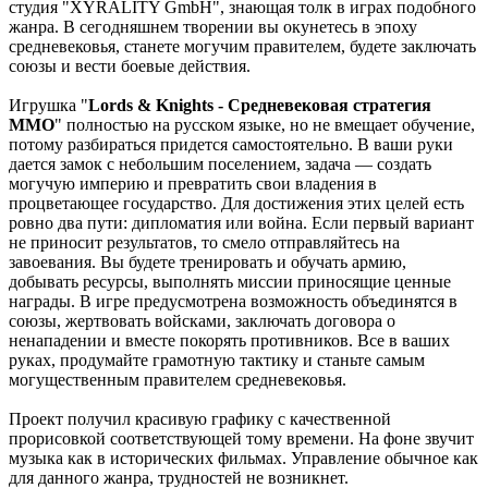
студия "XYRALITY GmbH", знающая толк в играх подобного
жанра. В сегодняшнем творении вы окунетесь в эпоху
средневековья, станете могучим правителем, будете заключать
союзы и вести боевые действия.
Игрушка "
Lords & Knights - Средневековая стратегия
ММО
" полностью на русском языке, но не вмещает обучение,
потому разбираться придется самостоятельно. В ваши руки
дается замок с небольшим поселением, задача — создать
могучую империю и превратить свои владения в
процветающее государство. Для достижения этих целей есть
ровно два пути: дипломатия или война. Если первый вариант
не приносит результатов, то смело отправляйтесь на
завоевания. Вы будете тренировать и обучать армию,
добывать ресурсы, выполнять миссии приносящие ценные
награды. В игре предусмотрена возможность объединятся в
союзы, жертвовать войсками, заключать договора о
ненападении и вместе покорять противников. Все в ваших
руках, продумайте грамотную тактику и станьте самым
могущественным правителем средневековья.
Проект получил красивую графику с качественной
прорисовкой соответствующей тому времени. На фоне звучит
музыка как в исторических фильмах. Управление обычное как
для данного жанра, трудностей не возникнет.