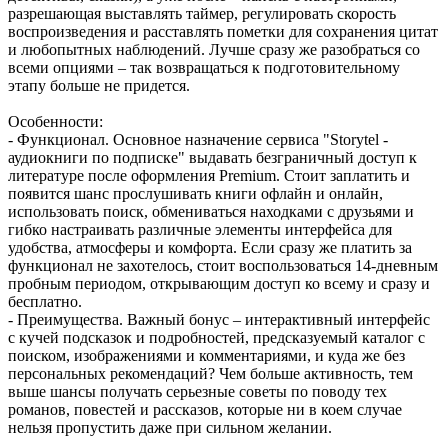
разрешающая выставлять таймер, регулировать скорость
воспроизведения и расставлять пометки для сохранения цитат
и любопытных наблюдений. Лучше сразу же разобраться со
всеми опциями – так возвращаться к подготовительному
этапу больше не придется.
Особенности:
- Функционал. Основное назначение сервиса "Storytel -
аудиокниги по подписке" выдавать безграничный доступ к
литературе после оформления Premium. Стоит заплатить и
появится шанс прослушивать книги офлайн и онлайн,
использовать поиск, обмениваться находками с друзьями и
гибко настраивать различные элементы интерфейса для
удобства, атмосферы и комфорта. Если сразу же платить за
функционал не захотелось, стоит воспользоваться 14-дневным
пробным периодом, открывающим доступ ко всему и сразу и
бесплатно.
- Преимущества. Важный бонус – интерактивный интерфейс
с кучей подсказок и подробностей, предсказуемый каталог с
поиском, изображениями и комментариями, и куда же без
персональных рекомендаций? Чем больше активность, тем
выше шансы получать серьезные советы по поводу тех
романов, повестей и рассказов, которые ни в коем случае
нельзя пропустить даже при сильном желании.